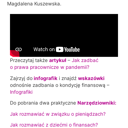
Magdalena Kuszewska.
Przeczytaj także
artykuł
–
Jak zadbać
o prawa pracownicze w pandemii?
Zajrzyj do
infografik
i znajdź
wskazówki
odnośnie zadbania o kondycję finansową –
Infografiki
Do pobrania dwa praktyczne
Narzędziowniki:
Jak rozmawiać w związku o pieniądzach?
Jak rozmawiać z dziećmi o finansach?